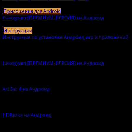
615
616k.
Приложения для Android
Hakogram [ПРЕМИУМ-ВЕРСИЯ] на Андроид
25
421k.
Инструкции
Инструкция по установке Андроид игр и приложений
409
406k.
Вам также может понравиться
Hakogram [ПРЕМИУМ-ВЕРСИЯ] на Андроид
Давно искали безопасную среду для интернет-
общения?
Art Set 4 на Андроид
По сей думаете, что Procreate – это лучшая
программа
HDRezka на Андроид
Времена кассет, дисков и флэшек давно канули в лету