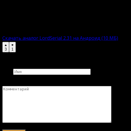
включают APK-файл с автоматическим
инсталлятором. Пользователю остается загрузить,
установить и приступить к увлекательному
времяпровождению.
Взломанная версию:
Скачать аналог LordSerial 2.31 на Андроид (10 МБ)
3
1
Добавить комментарий
Имя
Комментарий