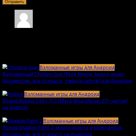
Аьпггвлвдяжыж
07.01.2025 в 09:23
А если ошибка загрузки?
Ответить
Взломанные игры для Андроид
Взломанный Chicken Gun [Мод Меню: много денег,
бессмертие, все открыто, +много читов] для Андроид
2040
912k.
Взломанные игры для Андроид
Взлом Roblox 2.661.713 [Мега Мод Меню: 37+ читов]
на Android
1236
630k.
Взломанные игры для Андроид
Взлом Shadow Fight 2: много золота и кристаллов,
бессмертие, все открыто на Андроид