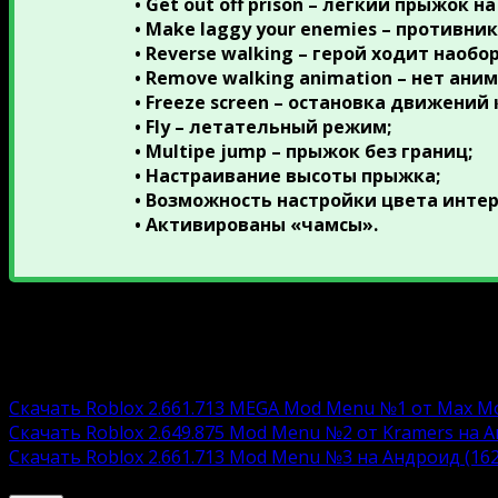
• Get out off prison – легкий прыжок н
• Make laggy your enemies – противни
• Reverse walking – герой ходит наобо
• Remove walking animation – нет ани
• Freeze screen – остановка движений
• Fly – летательный режим;
• Multipe jump – прыжок без границ;
• Настраивание высоты прыжка;
• Возможность настройки цвета инте
• Активированы «чамсы».
На нашем сайте доступны актуальные версиюи оригин
сторонних источников в настройках безопасности смар
Взломанная версию:
Скачать Roblox 2.661.713 MEGA Mod Menu №1 от Max M
Скачать Roblox 2.649.875 Mod Menu №2 от Kramers на 
Скачать Roblox 2.661.713 Mod Menu №3 на Андроид (16
Описание модов выше ↑↑↑↑↑↑↑↑