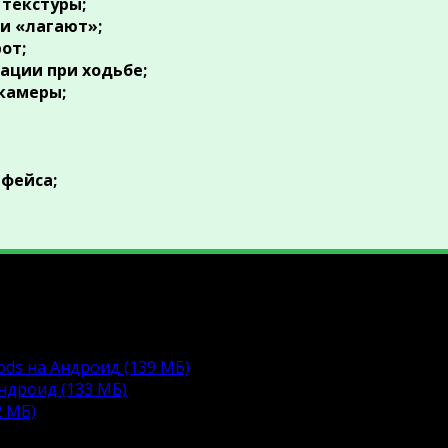
а текстуры;
ки «лагают»;
рот;
мации при ходьбе;
 камеры;
рфейса;
альной и взломанной Roblox. Для установки может по
тфона и запустить загруженный APK файл. Чтобы играт
ods на Андроид (139 МБ)
Андроид (133 МБ)
2 МБ)