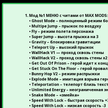
Мод №1 МЕНЮ с читами от MAX MODS
:
• Ghost Mode – полноценный режим бо
• Multipe Jump – прыжок по воздуху
• Fly – режим полета персонажа
• Super Jump – высота прыжка на 3
• Gravity – блокировка гравитации
• Teleport Up – высокий прыжок
• WallHack V1 — проход сквозь стены
• WallHack V2 – проход сквозь стены x2
• Get Out Of Prison – герой идет к кон
• Get Stuck On The Floor – герой пров
• Bunny Hop V2 – режим распрыжки
• Explode Mode – имитация взрыва гер
• Teleportation – телепорт близь текс
• Unlimited Energy – неограниченная э
• Snake Mode – «змейка»
• Speed With Lock – быстрая скорость +
• Speed With Lock – низкая скорость -3