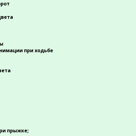
орот
цвета
ры
 анимации при ходьбе
цвета
при прыжке;