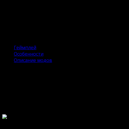
Опубликовано
21.12.2022
Обновлено
24.02.2025
Roblox (Роблокс) — многопользовательская игровая 
большими опытными студиями, но попадаются и интер
Мега Мод Меню на Андроид. Актуальная версию 2.661.7
Содержание
Геймплей
Особенности
Описание модов
Геймплей
В большинстве встроенных мини-игр для управления и
правой. Игрок управляет персонажем, человеком или
используется один и тот же скин, надетый на основно
нужно только лаунчер, запускающий игры, которые хр