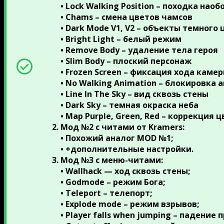
• Lock Walking Position – походка наоб
• Chams – смена цветов чамсов
• Dark Mode V1, V2 – объекты темного 
• Bright Light – белый режим
• Remove Body – удаление тела героя
• Slim Body – плоский персонаж
• Frozen Screen – фиксация хода каме
• No Walking Animation – блокировка
• Line In The Sky – вид сквозь стены
• Dark Sky – темная окраска неба
• Map Purple, Green, Red – коррекция 
Мод №2 с читами от Kramers
:
• Похожий аналог MOD №1;
• +дополнительные настройки.
Мод №3 с меню-читами
:
• Wallhack — ход сквозь стены;
• Godmode – режим Бога;
• Teleport – телепорт;
• Explode mode – режим взрывов;
• Player falls when jumping – падение 