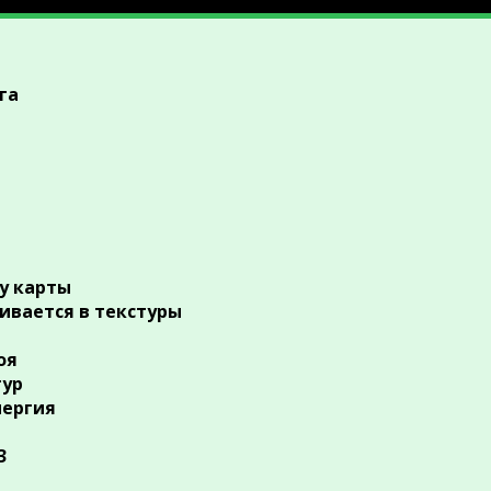
га
цу карты
аливается в текстуры
оя
тур
нергия
3