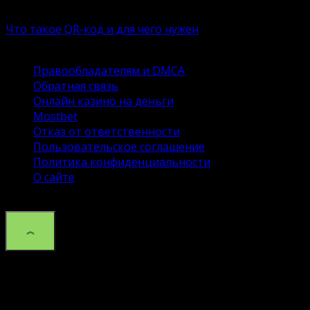
Что такое QR-код и для чего нужен
Большинство современных (и даже не самых совреме
Правообладателям и DMCA
Обратная связь
Онлайн казино на деньги
Mostbet
Отказ от ответственности
Пользовательское соглашение
Политика конфиденциальности
О сайте
© 2026 Сайт DroidSpace об ОС андроид и настройке. К