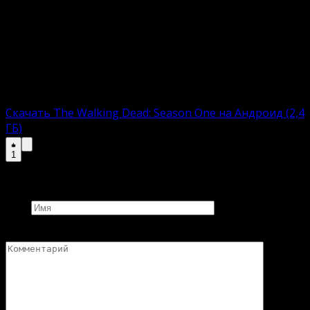
версиюи The Walking Dead: Season One. Сборки
включают APK-файл с автоматическим
инсталлятором. Пользователю остается загрузить,
установить и приступить к увлекательному
времяпровождению.
Полная версию:
Скачать The Walking Dead: Season One на Андроид (2,4
ГБ)
1
Добавить комментарий
Имя
Комментарий