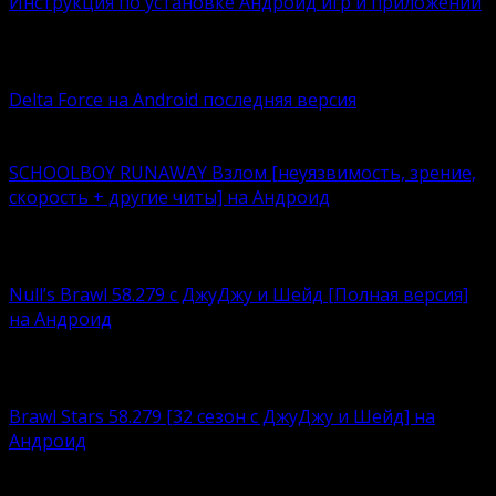
Инструкция по установке Андроид игр и приложений
409
406k.
Вам также может понравиться
Delta Force на Android последняя версия
Delta Force — это классическая военная шутер-игра с
SCHOOLBOY RUNAWAY Взлом [неуязвимость, зрение,
скорость + другие читы] на Андроид
Что лучше – нудно корпеть над учебниками или
кайфовать
Null’s Brawl 58.279 с ДжуДжу и Шейд [Полная версия]
на Андроид
Устали возиться с ограничениями, связанными с
любимым
Brawl Stars 58.279 [32 сезон с ДжуДжу и Шейд] на
Андроид
Brawl Stars – это суперпопулярный игровой продукт