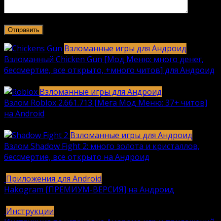
Взломанные игры для Андроид
Взломанный Chicken Gun [Мод Меню: много денег,
бессмертие, все открыто, +много читов] для Андроид
2040
912k.
Взломанные игры для Андроид
Взлом Roblox 2.661.713 [Мега Мод Меню: 37+ читов]
на Android
1236
630k.
Взломанные игры для Андроид
Взлом Shadow Fight 2: много золота и кристаллов,
бессмертие, все открыто на Андроид
615
616k.
Приложения для Android
Hakogram [ПРЕМИУМ-ВЕРСИЯ] на Андроид
25
421k.
Инструкции