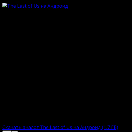
Особенности
Легендарная экшн-«адвенчура» 2023 г.в.;
Одиночное прохождение + онлайн-сессии;
Драматическая история главных героев;
Путешествие по разрушенной планете;
Множество сюжетных перипетий судеб;
Борьба с мародёрами и армиями зомби;
Живописная природа в купе с хаосом;
Высококлассная графическая основа;
Профессиональная озвучка героев.
Столь масштабные проекты, как The Last of Us редко
попробовать Into the Dead 2. Ниже прикреплены ссылк
инсталлятором. Пользователю остается загрузить, у
Полная версию:
Скачать аналог The Last of Us на Андроид (1,7 ГБ)