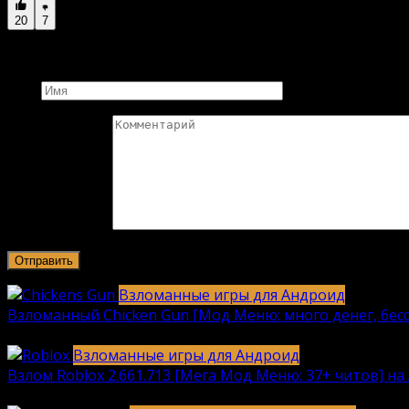
20
7
Добавить комментарий
Имя
Комментарий
Взломанные игры для Андроид
Взломанный Chicken Gun [Мод Меню: много денег, бесс
2040
912k.
Взломанные игры для Андроид
Взлом Roblox 2.661.713 [Мега Мод Меню: 37+ читов] на 
1236
630k.