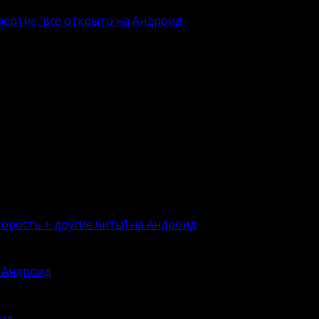
смертие, все открыто на Андроид
орость + другие читы] на Андроид
овать
а Андроид
мым
оид