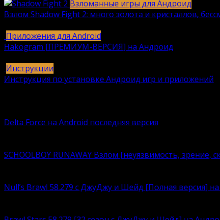
Взломанные игры для Андроид
Взлом Shadow Fight 2: много золота и кристаллов, бес
615
616k.
Приложения для Android
Hakogram [ПРЕМИУМ-ВЕРСИЯ] на Андроид
25
421k.
Инструкции
Инструкция по установке Андроид игр и приложений
409
406k.
Вам также может понравиться
Delta Force на Android последняя версия
Delta Force — это классическая военная шутер-игра с
SCHOOLBOY RUNAWAY Взлом [неуязвимость, зрение, ск
Что лучше – нудно корпеть над учебниками или кайф
Null’s Brawl 58.279 с ДжуДжу и Шейд [Полная версия] н
Устали возиться с ограничениями, связанными с люби
Brawl Stars 58.279 [32 сезон с ДжуДжу и Шейд] на Андр