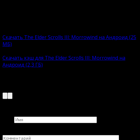
инсталлятором. Пользователю остается загрузить,
установить и приступить к увлекательному
времяпровождению.
Полная версию:
Скачать The Elder Scrolls III: Morrowind на Андроид (25
МБ)
КЭШ:
Скачать кэш для The Elder Scrolls III: Morrowind на
Андроид (2,3 ГБ)
Кэш распаковать в директорию
/sdcard/Android/obb
Добавить комментарий
Имя
Комментарий