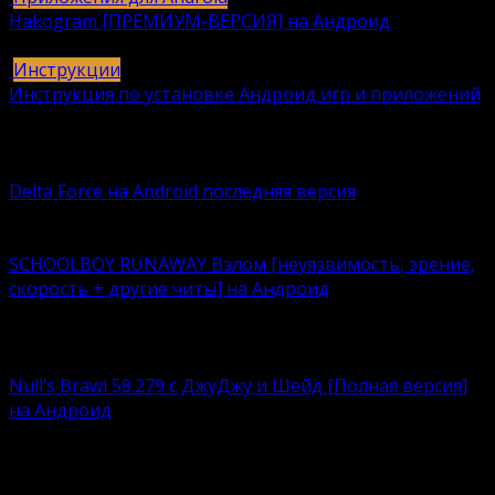
Hakogram [ПРЕМИУМ-ВЕРСИЯ] на Андроид
25
421k.
Инструкции
Инструкция по установке Андроид игр и приложений
409
406k.
Вам также может понравиться
Delta Force на Android последняя версия
Delta Force — это классическая военная шутер-игра с
SCHOOLBOY RUNAWAY Взлом [неуязвимость, зрение,
скорость + другие читы] на Андроид
Что лучше – нудно корпеть над учебниками или
кайфовать
Null’s Brawl 58.279 с ДжуДжу и Шейд [Полная версия]
на Андроид
Устали возиться с ограничениями, связанными с
любимым