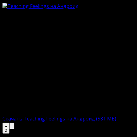
Особенности
Мобильная версию новеллы 2015 ;
Только однопользовательский режим;
Драматическая сюжетная история;
Близкое общение с несчастной героиней;
Невероятно возбуждающие сцены;
Глубокие диалоги между персонажами;
Классическая «анимэшная» стилистика;
Пикантная озвучка и сопровождение.
Ниже прикреплены ссылки на скачивание полной верси
загрузить, установить и приступить к увлекательно
Полная версию:
Скачать Teaching Feelings на Андроид (531 МБ)
2