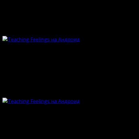
Опубликовано
18.06.2024
Обновлено
18.06.2024
А вы мечтали о собственной рабыне? Наверняка у боль
виртуальной реальности. Игра является визуальной но
владельцы смартфонов могут им насладиться. На нашем
Геймплей
Главный герой – это профессиональный специалист в 
случаями. В один прекрасный день к нему попадает де
мужчин. Теперь её душа требует нежности, ласки и по
добродушием и жестокостью.
Конечно, такие проекты адаптированы под эротически
сексуальный потенциал. Самое главное – это суметь д
дольше и качественнее общение, тем больше горячих
разговорами и красивой атмосферой анимэ.