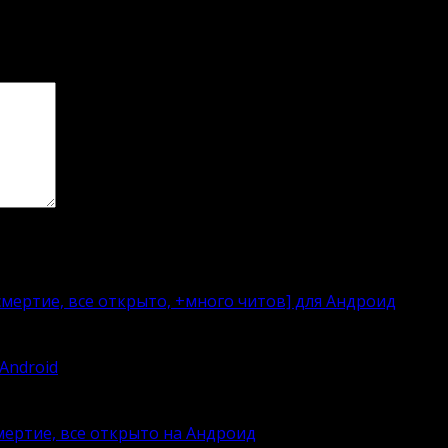
мертие, все открыто, +много читов] для Андроид
Android
смертие, все открыто на Андроид