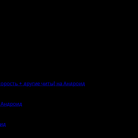
орость + другие читы] на Андроид
овать
а Андроид
мым
оид