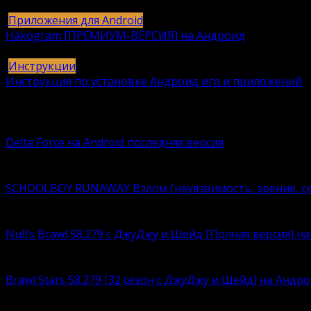
615
616k.
Приложения для Android
Hakogram [ПРЕМИУМ-ВЕРСИЯ] на Андроид
25
421k.
Инструкции
Инструкция по установке Андроид игр и приложений
409
406k.
Вам также может понравиться
Delta Force на Android последняя версия
Delta Force — это классическая военная шутер-игра с
SCHOOLBOY RUNAWAY Взлом [неуязвимость, зрение, ск
Что лучше – нудно корпеть над учебниками или кайф
Null’s Brawl 58.279 с ДжуДжу и Шейд [Полная версия] н
Устали возиться с ограничениями, связанными с люби
Brawl Stars 58.279 [32 сезон с ДжуДжу и Шейд] на Андр
Brawl Stars – это суперпопулярный игровой продукт