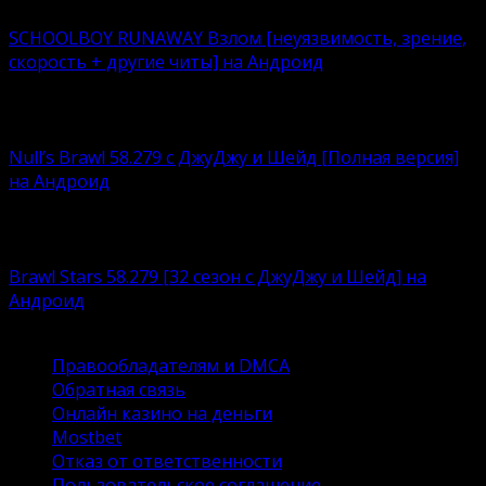
SCHOOLBOY RUNAWAY Взлом [неуязвимость, зрение,
скорость + другие читы] на Андроид
Что лучше – нудно корпеть над учебниками или
кайфовать
Null’s Brawl 58.279 с ДжуДжу и Шейд [Полная версия]
на Андроид
Устали возиться с ограничениями, связанными с
любимым
Brawl Stars 58.279 [32 сезон с ДжуДжу и Шейд] на
Андроид
Brawl Stars – это суперпопулярный игровой продукт
Правообладателям и DMCA
Обратная связь
Онлайн казино на деньги
Mostbet
Отказ от ответственности
Пользовательское соглашение