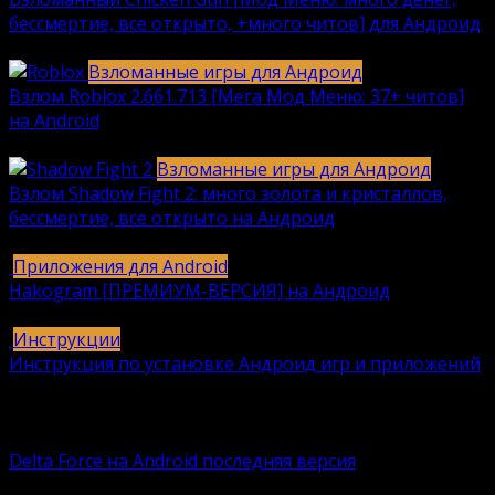
бессмертие, все открыто, +много читов] для Андроид
2040
912k.
Взломанные игры для Андроид
Взлом Roblox 2.661.713 [Мега Мод Меню: 37+ читов]
на Android
1236
630k.
Взломанные игры для Андроид
Взлом Shadow Fight 2: много золота и кристаллов,
бессмертие, все открыто на Андроид
615
616k.
Приложения для Android
Hakogram [ПРЕМИУМ-ВЕРСИЯ] на Андроид
25
421k.
Инструкции
Инструкция по установке Андроид игр и приложений
409
406k.
Вам также может понравиться
Delta Force на Android последняя версия
Delta Force — это классическая военная шутер-игра с