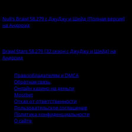
кайфовать
Null’s Brawl 58.279 с ДжуДжу и Шейд [Полная версия]
на Андроид
Устали возиться с ограничениями, связанными с
любимым
Brawl Stars 58.279 [32 сезон с ДжуДжу и Шейд] на
Андроид
Brawl Stars – это суперпопулярный игровой продукт
Правообладателям и DMCA
Обратная связь
Онлайн казино на деньги
Mostbet
Отказ от ответственности
Пользовательское соглашение
Политика конфиденциальности
О сайте