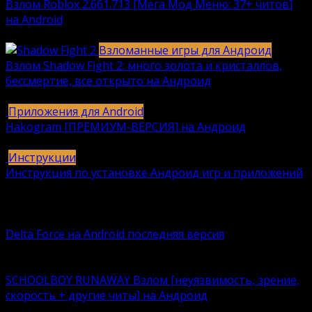
Взлом Roblox 2.661.713 [Мега Мод Меню: 37+ читов]
на Android
1236
630k.
Взломанные игры для Андроид
Взлом Shadow Fight 2: много золота и кристаллов,
бессмертие, все открыто на Андроид
615
616k.
Приложения для Android
Hakogram [ПРЕМИУМ-ВЕРСИЯ] на Андроид
25
421k.
Инструкции
Инструкция по установке Андроид игр и приложений
409
406k.
Вам также может понравиться
Delta Force на Android последняя версия
Delta Force — это классическая военная шутер-игра с
SCHOOLBOY RUNAWAY Взлом [неуязвимость, зрение,
скорость + другие читы] на Андроид
Что лучше – нудно корпеть над учебниками или