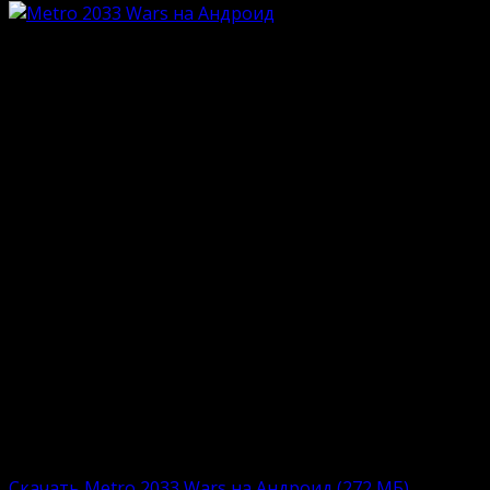
Особенности
Экшн-стратегия по шедевральной книге;
Только однопользовательский режим;
Кампания на прохождение из 70 миссий;
Выживание в тоннелях станций метро;
Бестиарий из 25 видов эпичных врагов;
Большая коллекция подземок;
Пошаговый формат столкновений;
Стильная визуализация в фирменном стиле.
Ниже прикреплены ссылки на скачивание полной
версиюи Metro 2033 Wars. Сборки включают APK-
файл с автоматическим инсталлятором.
Пользователю остается загрузить, установить и
приступить к увлекательному времяпровождению.
Полная версию:
Скачать Metro 2033 Wars на Андроид (272 МБ)