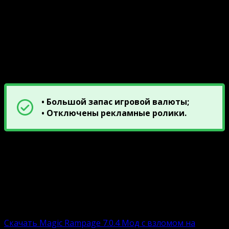
Индивидуальный стиль прохождения;
Понятная система управления героем;
Стильная мультяшная визуализация;
Классное звуковое сопровождение.
Описание модов
• Большой запас игровой валюты;
• Отключены рекламные ролики.
Ниже прикреплена ссылка на скачивание базовой и
взломанной версиюи Magic Rampage. Сборка
включает APK-файл и встроенный инсталлятор.
Пользователю остается загрузить, установить и
приступить к увлекательному времяпровождению.
Взломанная версию:
Скачать Magic Rampage 7.0.4 Мод с взломом на