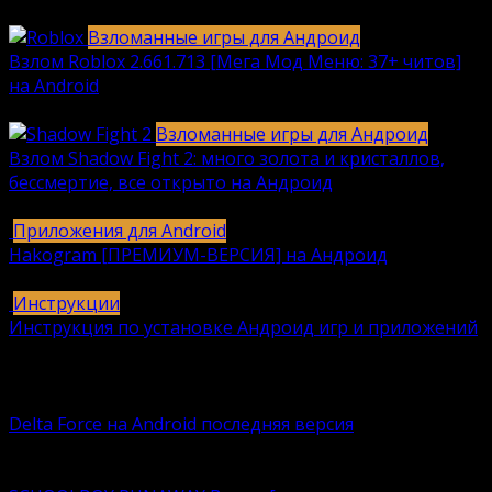
2040
912k.
Взломанные игры для Андроид
Взлом Roblox 2.661.713 [Мега Мод Меню: 37+ читов]
на Android
1236
630k.
Взломанные игры для Андроид
Взлом Shadow Fight 2: много золота и кристаллов,
бессмертие, все открыто на Андроид
615
616k.
Приложения для Android
Hakogram [ПРЕМИУМ-ВЕРСИЯ] на Андроид
25
421k.
Инструкции
Инструкция по установке Андроид игр и приложений
409
406k.
Вам также может понравиться
Delta Force на Android последняя версия
Delta Force — это классическая военная шутер-игра с