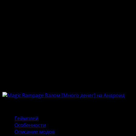
Опубликовано
14.08.2023
Обновлено
06.11.2024
Не представляете своей жизни без эпичных
магических приключений? Самое время вспомнить о
легендарной Magic Rampage. В 2023 году мобильная
игра празднует своё десятилетие, но по сей день
востребована истинными поклонниками жанра.
Улётное 2D-пространство, эффектные герои и море
завораживающих приключений – вот, что ждёт
геймеров в этой истории. А роскошная графика с
детальной прорисовкой придает процессу особого
шарма и фирменных черт.
Содержание
Геймплей
Особенности
Описание модов