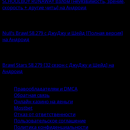
SCHOOLBOY RUNAWAY Взлом [неуязвимость, зрение,
скорость + другие читы] на Андроид
Что лучше – нудно корпеть над учебниками или
кайфовать
Null’s Brawl 58.279 с ДжуДжу и Шейд [Полная версия]
на Андроид
Устали возиться с ограничениями, связанными с
любимым
Brawl Stars 58.279 [32 сезон с ДжуДжу и Шейд] на
Андроид
Brawl Stars – это суперпопулярный игровой продукт
Правообладателям и DMCA
Обратная связь
Онлайн казино на деньги
Mostbet
Отказ от ответственности
Пользовательское соглашение
Политика конфиденциальности