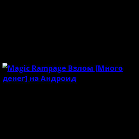
Каждый враг обладает личным скиллом и стилем
борьбы. В помощь бойцам будет дана обширная
коллекция оружия. Мечи, топоры, копья максимально
приближены к вселенной Средневековья. Тоже самое
можно сказать и об общей атмосфере проекта.
Прохождение наполнено невероятно динамикой,
остротой и напряжением. Игра отлично подойдет для
классного и увлекательного прохождения.
Особенности
Зачётный платформер из 2013 ;
Только одиночное прохождение;
Несколько классов персонажей;
Тонны эпичного оружия на выбор;
Невероятно колоритные подземелья;