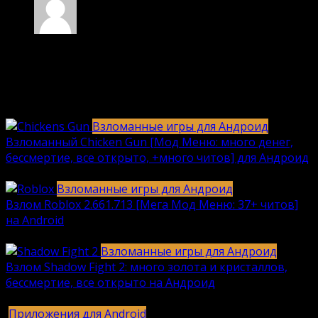
Moon
03.10.2024 в 18:31
Fake file
Ответить
Взломанные игры для Андроид
Взломанный Chicken Gun [Мод Меню: много денег,
бессмертие, все открыто, +много читов] для Андроид
2040
912k.
Взломанные игры для Андроид
Взлом Roblox 2.661.713 [Мега Мод Меню: 37+ читов]
на Android
1236
630k.
Взломанные игры для Андроид
Взлом Shadow Fight 2: много золота и кристаллов,
бессмертие, все открыто на Андроид
615
616k.
Приложения для Android