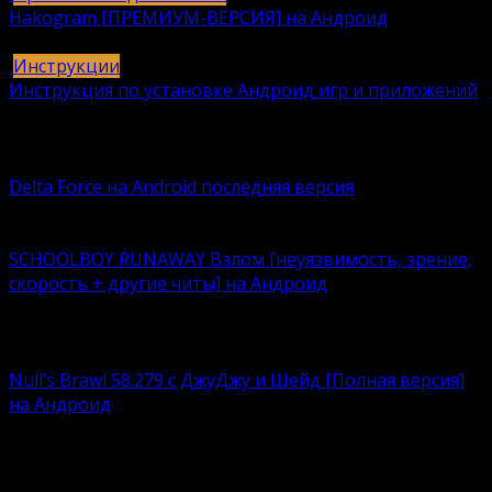
Hakogram [ПРЕМИУМ-ВЕРСИЯ] на Андроид
25
421k.
Инструкции
Инструкция по установке Андроид игр и приложений
409
406k.
Вам также может понравиться
Delta Force на Android последняя версия
Delta Force — это классическая военная шутер-игра с
SCHOOLBOY RUNAWAY Взлом [неуязвимость, зрение,
скорость + другие читы] на Андроид
Что лучше – нудно корпеть над учебниками или
кайфовать
Null’s Brawl 58.279 с ДжуДжу и Шейд [Полная версия]
на Андроид
Устали возиться с ограничениями, связанными с
любимым