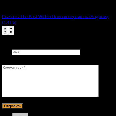
увлекательному времяпровождению.
Полная версию:
Скачать The Past Within Полная версию на Андроид
(1,4 ГБ)
2
8
Добавить комментарий
Имя
Комментарий