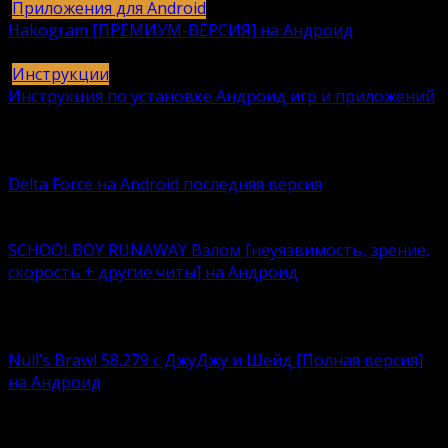
Приложения для Android
Hakogram [ПРЕМИУМ-ВЕРСИЯ] на Андроид
25
421k.
Инструкции
Инструкция по установке Андроид игр и приложений
409
406k.
Вам также может понравиться
Delta Force на Android последняя версия
Delta Force — это классическая военная шутер-игра с
SCHOOLBOY RUNAWAY Взлом [неуязвимость, зрение,
скорость + другие читы] на Андроид
Что лучше – нудно корпеть над учебниками или
кайфовать
Null’s Brawl 58.279 с ДжуДжу и Шейд [Полная версия]
на Андроид
Устали возиться с ограничениями, связанными с
любимым