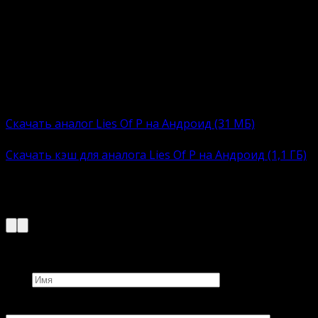
Lords of the Fallen. Ниже прикреплены ссылки на
скачивание полной версиюи аналога Lies Of P. Сборки
включают APK-файл с автоматическим
инсталлятором. Пользователю остается загрузить,
установить и приступить к увлекательному
времяпровождению.
Полная версию:
Скачать аналог Lies Of P на Андроид (31 МБ)
КЭШ:
Скачать кэш для аналога Lies Of P на Андроид (1,1 ГБ)
Кэш распаковать в директорию
/sdcard/Android/obb
Добавить комментарий
Имя
Комментарий