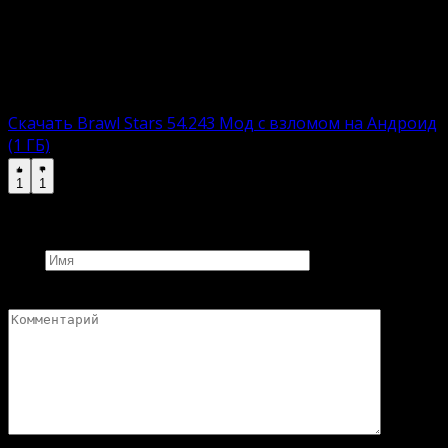
автоматическим инсталлятором. Пользователю
остается загрузить, установить и приступить к
увлекательному времяпровождению.
Взломанная версию:
Скачать Brawl Stars 54.243 Мод с взломом на Андроид
(1 ГБ)
1
1
Добавить комментарий
Имя
Комментарий