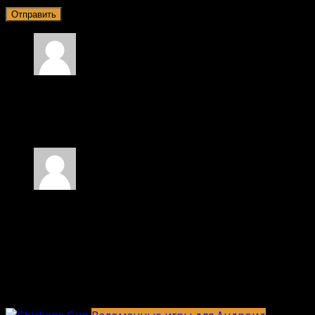
Хахахахах
21.08.2024 в 23:08
Хахахахахахахахах
Ответить
Нина
21.08.2024 в 22:55
Хммммм 🤔🤔 ну ок давай тогда оттенок ⅝
когда:⟩
Моё имя нина200к ок👍
Ответить