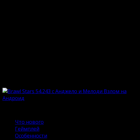
Опубликовано
18.06.2024
Обновлено
18.06.2024
Чумовая динамика мира Brawl Stars знакома
каждому, кто ценит многопользовательские
проекты для увлекательного времяпровождения.
Игра появилась в 2017 году и быстро набрала
популярность поклонников этого жанра.
Разработчики активно поддерживают проект,
насыщая его новыми сезонами и уникальными
персонажами. На нашем сайте можно скачать Brawl
Stars 54.243 с Анджело и Мелоди Взлом на Андроид.
Содержание
Что нового
Геймплей
Особенности