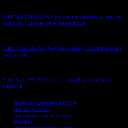
Delta Force — это классическая военная шутер-игра с
SCHOOLBOY RUNAWAY Взлом [неуязвимость, зрение,
скорость + другие читы] на Андроид
Что лучше – нудно корпеть над учебниками или
кайфовать
Null’s Brawl 58.279 с ДжуДжу и Шейд [Полная версия]
на Андроид
Устали возиться с ограничениями, связанными с
любимым
Brawl Stars 58.279 [32 сезон с ДжуДжу и Шейд] на
Андроид
Brawl Stars – это суперпопулярный игровой продукт
Правообладателям и DMCA
Обратная связь
Онлайн казино на деньги
Mostbet