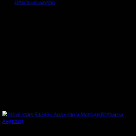
Описание модов
Что нового
За годы своего существования вселенная BS успела
обрасти множеством сезонов и сегодня речь о 24. Он
появился в феврале и внёс в игру следующие
«плюшки» от авторов:
Вращающийся дальнобойный герой Мелоди;
Член коллаборации Виллоу – Анджело;
Новое событие «Гиперзарядный хаос»;
Новый режим – Трофейный забег;
Обновление ассортимента наград;
Обновленная коллекция скинов;
Обширная работа над ошибками.
Геймплей