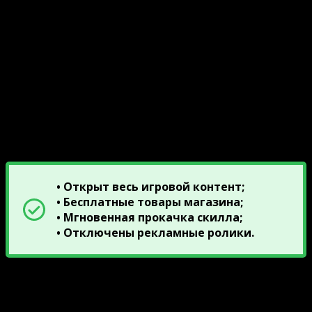
Только многопользовательский режим;
Широкий ассортимент боевых героев;
Индивидуальные характеристики;
Множество вариаций режимов;
Интересная структура прокачки;
Красочная мультяшная графика;
Эпичное звуковое оформление.
Описание модов
• Открыт весь игровой контент;
• Бесплатные товары магазина;
• Мгновенная прокачка скилла;
• Отключены рекламные ролики.
Ниже прикреплены ссылки на скачивание
взломанную версиюи Brawl Stars 54.243 с Анджело и
Мелоди. Сборки включают APK-файл с