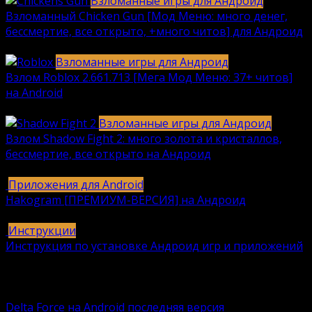
Взломанные игры для Андроид
Взломанный Chicken Gun [Мод Меню: много денег,
бессмертие, все открыто, +много читов] для Андроид
2040
912k.
Взломанные игры для Андроид
Взлом Roblox 2.661.713 [Мега Мод Меню: 37+ читов]
на Android
1236
630k.
Взломанные игры для Андроид
Взлом Shadow Fight 2: много золота и кристаллов,
бессмертие, все открыто на Андроид
615
616k.
Приложения для Android
Hakogram [ПРЕМИУМ-ВЕРСИЯ] на Андроид
25
421k.
Инструкции
Инструкция по установке Андроид игр и приложений
409
406k.
Вам также может понравиться
Delta Force на Android последняя версия