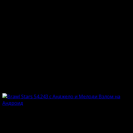
Концепция игры окружена вокруг битв формата PvP,
рассчитанных на команды по 3 персонажа. Геймер
подбирает отряд бравлеров, которые лучше всего
подходят для участия в бою. Большое влияние
оказывает тип применяемого режима. Драгоценные
камни и футбольные матчи – это основные стези
геймплея. Пользователю необходимо за указанное
время справиться с натиском врага, собрать
максимум артефактов и насладиться пальмой
лидерства. Бравлеры нуждаются в регулярной
прокачке и примеряют эксклюзивные скины. Brawl
Stars – это поистине яркое и веселое действо!
Особенности
Актуальная версию топовой МОБА;