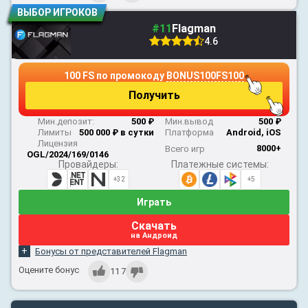
ВЫБОР ИГРОКОВ
#11
Flagman
4.6
100 FS по промокоду
BONUS100FS100
Получить
500 ₽
500 ₽
Мин.депозит:
Мин.вывод
500 000 ₽ в сутки
Android, iOS
Лимиты
Платформа
Лицензия
8000+
Всего игр
OGL/2024/169/0146
Провайдеры:
Платежные системы:
+32
+5
Играть
Скачать
на Андроид
+
Бонусы от представителей Flagman
Оцените бонус
11
7