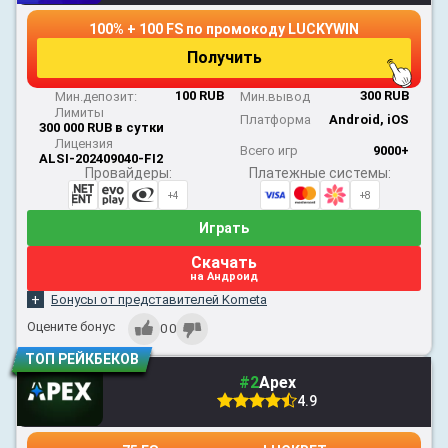
100% + 100 FS по промокоду LUCKYWIN
Получить
100 RUB
300 RUB
Мин.депозит:
Мин.вывод
Лимиты
Android, iOS
Платформа
300 000 RUB в сутки
Лицензия
9000+
Всего игр
ALSI-202409040-FI2
Провайдеры:
Платежные системы:
+4
+8
Играть
Скачать
на Андроид
+
Бонусы от представителей Kometa
Оцените бонус
0
0
ТОП РЕЙКБЕКОВ
#2
Apex
4.9