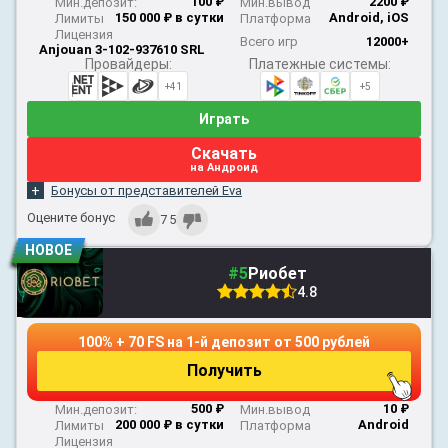
100 ₽
2200 ₽
Мин.депозит:
Мин.вывод
150 000 ₽ в сутки
Android, iOS
Лимиты
Платформа
Лицензия
12000+
Всего игр
Anjouan 3-102-937610 SRL
Провайдеры:
Платежные системы:
+41
+5
Играть
Скачать
на Андроид
+
Бонусы от представителей Eva
Оцените бонус
7
5
НОВОЕ
#5
Риобет
4.8
100% + 70 FS на 1-й депозит от 500 рублей
Получить
500 ₽
10 ₽
Мин.депозит:
Мин.вывод
200 000 ₽ в сутки
Android
Лимиты
Платформа
Лицензия