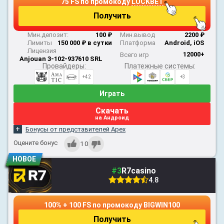
75 FS по промокоду
LUCKBET
Получить
100 ₽
2200 ₽
Мин.депозит:
Мин.вывод
150 000 ₽ в сутки
Android, iOS
Лимиты
Платформа
Лицензия
12000+
Всего игр
Anjouan 3-102-937610 SRL
Провайдеры:
Платежные системы:
+42
+3
Играть
Скачать
на Андроид
+
Бонусы от представителей Apex
Оцените бонус
1
0
НОВОЕ
#3
R7casino
4.8
100% + 100 FS по промокоду BIGWIN100
Получить