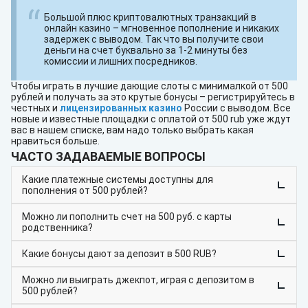
Большой плюс криптовалютных транзакций в
онлайн казино – мгновенное пополнение и никаких
задержек с выводом. Так что вы получите свои
деньги на счет буквально за 1-2 минуты без
комиссии и лишних посредников.
Чтобы играть в лучшие дающие слоты с минималкой от 500
рублей и получать за это крутые бонусы – регистрируйтесь в
честных и
лицензированных казино
России с выводом. Все
новые и известные площадки с оплатой от 500 rub уже ждут
вас в нашем списке, вам надо только выбрать какая
нравиться больше.
ЧАСТО ЗАДАВАЕМЫЕ ВОПРОСЫ
Какие платежные системы доступны для
пополнения от 500 рублей?
Можно ли пополнить счет на 500 руб. с карты
Чаще всего можно использовать банковские карты (Visa,
родственника?
МИР, MasterCard), ЮMoney, QIWI, Piastrix, криптовалюту и
другие популярные способы без комиссии.
Какие бонусы дают за депозит в 500 RUB?
Нет, лучшие интернет казино на рубли с лицензией
принимают оплату исключительно со счетов,
зарегистрированных на имя игрока.
Можно ли выиграть джекпот, играя с депозитом в
Самые популярные – регистрационные. За пополнение от 500
500 рублей?
р лучшие казино дают процент на депозит (около 100% на 1-
ый), плюс фриспины (тоже около 100).